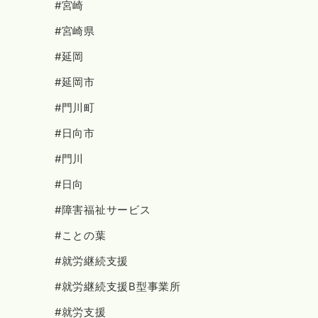
#宮崎
#宮崎県
#延岡
#延岡市
#門川町
#日向市
#門川
#日向
#障害福祉サービス
#ことの葉
#就労継続支援
#就労継続支援B型事業所
#就労支援