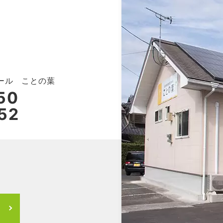
ール ことの葉
50
52