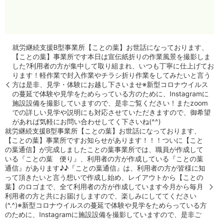
就労継続支援B型事業所【ことの葉】お世話になっております、
【ことの葉】事業所です本日は宣伝紙折りの作業風景を撮影しま
した?利用者の方が集中して取り組まれ、いつも丁寧に仕上げてお
ります！軽作業で封入作業やチラシ折り作業をしてみたいと言う
方は是非、見学・体験にお越し下さいませ️※新型コロナウイルス
の蔓延で体験や見学をためらっている方のために、Instagramに
施設設備を撮影していますので、是非ご覧ください！またzoom
での詳しい見学や説明にも対応させていただきますので、御希望
があれば気軽にお問い合わせしてく下さいね(^^)
就労継続支援B型事業所【ことの葉】お世話になっております、
【ことの葉】事業所ですお知らせがあります！！！ついに【こと
の葉通信】が完成しましたことの葉事業所では、職員が作成して
いる『ことの葉 便り』、利用者の方が作成している『ことの葉
通信』があります♪♪『ことの葉通信』は、利用者の方が皆様に知
って頂きたいと言う想いで作成し始め、レイアウトから【ことの
葉】のロゴまで、全て利用者の方が作成しています️今月から毎月
利用者の方と共にお届けしますので、楽しみにしててください
(^.^)※新型コロナウイルスの蔓延で体験や見学をためらっている方
のために、Instagramに施設設備を撮影していますので、是非ご