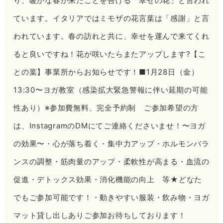
り、暖かな春が来たことを告げる「幸せの花」と言われ
ています。イタリアではミモザの花言葉は「感謝」と言
われています。春の訪れと共に、幸せを運んで来てくれ
ると良いですね！花が咲いたらまたアップします?【こ
との葉】事業所からお知らせです！■1月28日（金）
13:30〜ヨガ教室（感染拡大緊急警報に伴い延期の可能
性あり）※参加費無料、完全予約制 ご参加希望の方
は、InstagramのDMにてご連絡くださいませ！〜ヨガ
の効果〜・心が落ち着く・集中力アップ・ホルモンバラ
ンスの調整・筋肉量のアップ・柔軟性が高まる・血流の
促進・デトックス効果・消化機能の向上 等★どなた
でもご参加可能です！・動きやすい服装・飲み物・ヨガ
マット貸し出しありご参加お待ちしております！