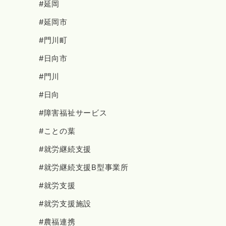
#延岡
#延岡市
#門川町
#日向市
#門川
#日向
#障害福祉サービス
#ことの葉
#就労継続支援
#就労継続支援B型事業所
#就労支援
#就労支援施設
#農福連携