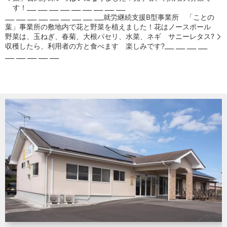
す！___ ___ ___ ___ ___ ___ ___ ___ ___
___ ___ ___ ___ ___ ___ ___ ___ ___就労継続支援B型事業所 「ことの
葉」事業所の敷地内で花と野菜を植えました！花はノースポール
野菜は、玉ねぎ、春菊、大根パセリ、水菜、ネギ サニーレタス?
収穫したら、利用者の方と食べます 楽しみです?___ ___ ___ ___
___ ___ ___ ___ ___