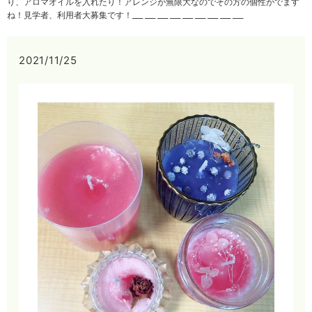
り、アロマオイルを入れたり！アレンジが無限大なのでその方の個性がでます
ね！見学者、利用者大募集です！___ ___ ___ ___ ___ ___ ___ ___ ___
2021/11/25