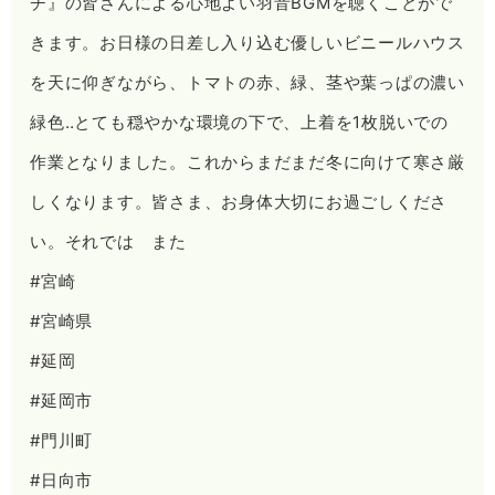
チ』の皆さんによる心地よい羽音BGMを聴くことがで
きます。お日様の日差し入り込む優しいビニールハウス
を天に仰ぎながら、トマトの赤、緑、茎や葉っぱの濃い
緑色‥とても穏やかな環境の下で、上着を1枚脱いでの
作業となりました。これからまだまだ冬に向けて寒さ厳
しくなります。皆さま、お身体大切にお過ごしくださ
い。それでは また
#宮崎
#宮崎県
#延岡
#延岡市
#門川町
#日向市