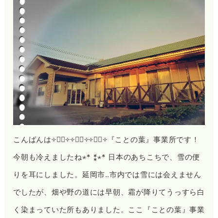
こんばんは༓❅⃝︎༓༓࿇⃝༓༓❅⃝︎༓『ことの葉』事業所です！
今朝も冷えましたね⋆︎* ⁑⋆︎* 日本のあちこちで、雪の便
りを耳にしました。延岡市‥市内では雪には会えません
でしたが、畑や野の道には早朝、霜が降りてうっすら白
く染まっていた所もありました。ここ『ことの葉』事業